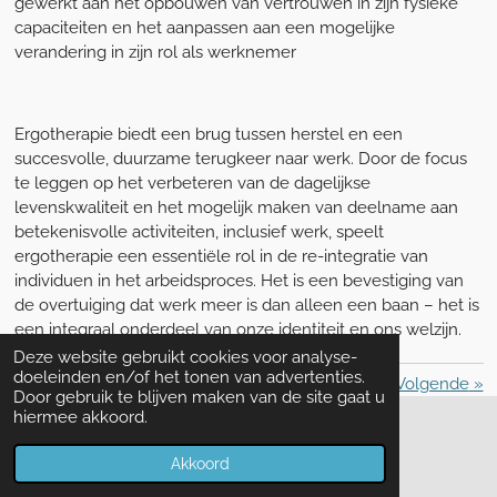
gewerkt aan het opbouwen van vertrouwen in zijn fysieke
capaciteiten en het aanpassen aan een mogelijke
verandering in zijn rol als werknemer
Ergotherapie biedt een brug tussen herstel en een
succesvolle, duurzame terugkeer naar werk. Door de focus
te leggen op het verbeteren van de dagelijkse
levenskwaliteit en het mogelijk maken van deelname aan
betekenisvolle activiteiten, inclusief werk, speelt
ergotherapie een essentiële rol in de re-integratie van
individuen in het arbeidsproces. Het is een bevestiging van
de overtuiging dat werk meer is dan alleen een baan – het is
een integraal onderdeel van onze identiteit en ons welzijn.
Deze website gebruikt cookies voor analyse-
doeleinden en/of het tonen van advertenties.
«
Vorige
Volgende
»
Door gebruik te blijven maken van de site gaat u
hiermee akkoord.
Algemene voorwaarden
|
Privacy beleid
Akkoord